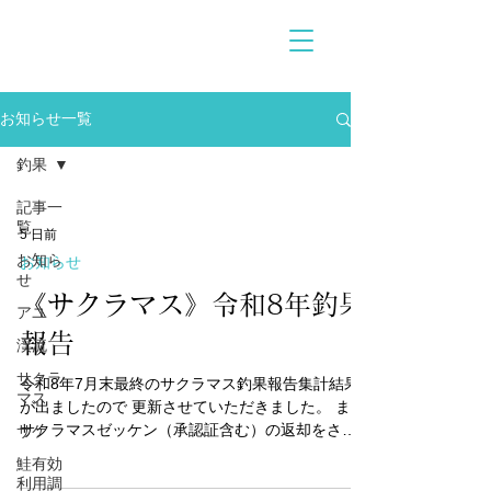
お知らせ一覧
釣果
記事一
覧
5 日前
お知ら
お知らせ
せ
《サクラマス》令和8年釣果
アユ
報告
渓流
サクラ
令和8年7月末最終のサクラマス釣果報告集計結果
マス
が出ましたので 更新させていただきました。 まだ
サクラマスゼッケン（承認証含む）の返却をされ
サケ
ていない方は早急にご返却をお願いいたします。
鮭有効
利用調