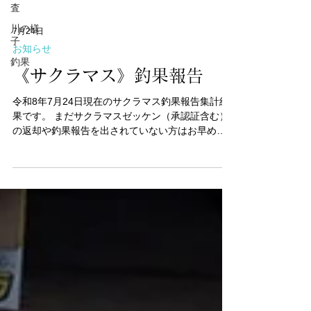
査
川の様
7月24日
子
お知らせ
釣果
《サクラマス》釣果報告
令和8年7月24日現在のサクラマス釣果報告集計結
果です。 まだサクラマスゼッケン（承認証含む）
の返却や釣果報告を出されていない方はお早めに
お願いいたします。