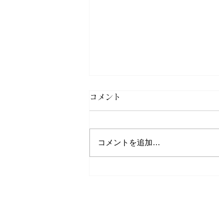
《サクラマス》令和8年釣果
コメント
報告
令和8年7月末最終のサクラマス
コメントを追加…
釣果報告集計結果が出ましたので
更新させていただきました。 ま
だサクラマスゼッケン（承認証含
む）の返却をされていない方は早
急にご返却をお願いいたします。