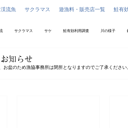
渓流魚
サクラマス
遊漁料・販売店一覧
鮭有
流
サクラマス
サケ
鮭有効利用調査
川の様子
のお知らせ
5(火)は、お盆のため漁協事務所は閉所となりますのでご了承ください