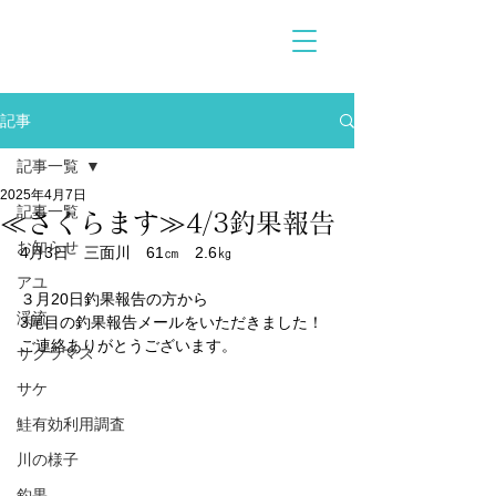
記事
記事一覧
2025年4月7日
記事一覧
≪さくらます≫4/3釣果報告
お知らせ
4月3日　三面川　61㎝　2.6㎏
アユ
３月20日釣果報告の方から
渓流
3尾目の釣果報告メールをいただきました！
ご連絡ありがとうございます。
サクラマス
サケ
鮭有効利用調査
川の様子
釣果