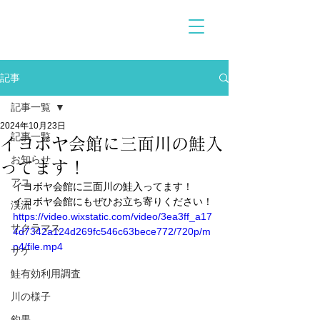
記事
記事一覧
2024年10月23日
記事一覧
イヨボヤ会館に三面川の鮭入
お知らせ
ってます！
アユ
イヨボヤ会館に三面川の鮭入ってます！
イヨボヤ会館にもぜひお立ち寄りください！
渓流
https://video.wixstatic.com/video/3ea3ff_a17
サクラマス
4d7342a124d269fc546c63bece772/720p/m
p4/file.mp4
サケ
鮭有効利用調査
川の様子
釣果