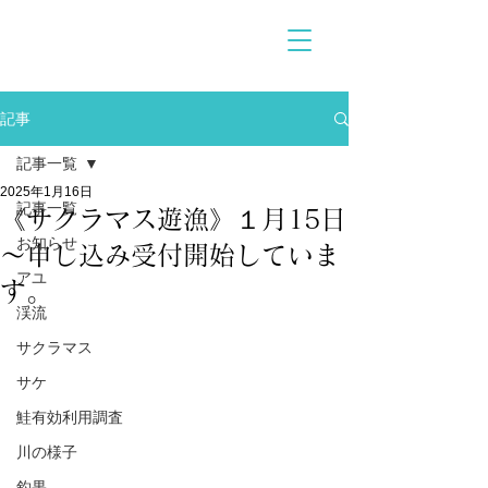
記事
記事一覧
2025年1月16日
記事一覧
《サクラマス遊漁》１月15日
お知らせ
～申し込み受付開始していま
アユ
す。
渓流
サクラマス
サケ
鮭有効利用調査
川の様子
釣果