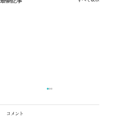
最新記事
《サクラマス》釣果報告
令和8年7月24日現在のサクラ
コメント
マス釣果報告集計結果です。
まだサクラマスゼッケン（承
認証含む）の返却や釣果報告
コメントを追加…