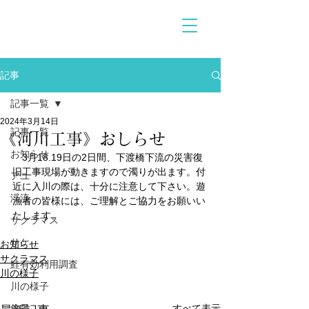
記事
記事一覧
2024年3月14日
記事一覧
《河川工事》おしらせ
お知らせ
　3月18.19日の2日間、下渡橋下流の災害復
旧工事現場が動きますので濁りが出ます。付
アユ
近に入川の際は、十分に注意して下さい。遊
渓流
漁者の皆様には、ご理解とご協力をお願いい
たします。
サクラマス
サケ
お知らせ
サクラマス
鮭有効利用調査
川の様子
川の様子
釣果
すべて表示