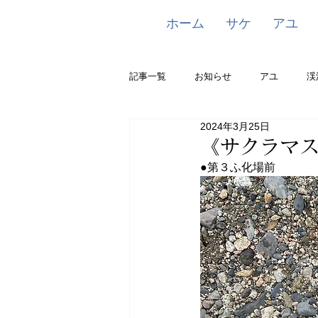
ホーム
サケ
アユ
記事一覧
お知らせ
アユ
渓
2024年3月25日
《サクラマス
●第３ふ化場前