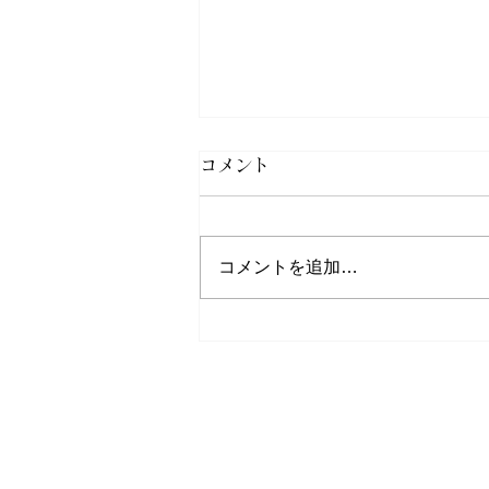
《サクラマス》令和8年釣果
コメント
報告
令和8年7月末最終のサクラマス
コメントを追加…
釣果報告集計結果が出ましたので
更新させていただきました。 ま
だサクラマスゼッケン（承認証含
む）の返却をされていない方は早
急にご返却をお願いいたします。
三面川鮭産