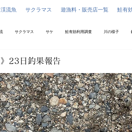
渓流魚
サクラマス
遊漁料・販売店一覧
鮭有
流
サクラマス
サケ
鮭有効利用調査
川の様子
》23日釣果報告