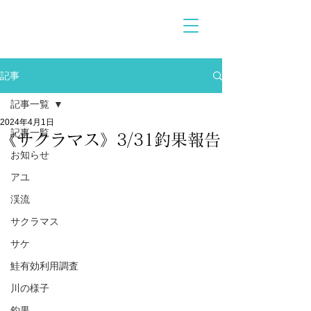
記事
記事一覧
2024年4月1日
記事一覧
《サクラマス》3/31釣果報告
お知らせ
アユ
渓流
サクラマス
サケ
鮭有効利用調査
川の様子
釣果