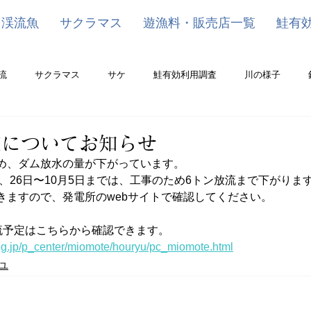
渓流魚
サクラマス
遊漁料・販売店一覧
鮭有
流
サクラマス
サケ
鮭有効利用調査
川の様子
定についてお知らせ
め、ダム放水の量が下がっています。
定、26日〜10月5日までは、工事のため6トン放流まで下がりま
きますので、発電所のwebサイトで確認してください。
流予定はこちらから確認できます。
ta.lg.jp/p_center/miomote/houryu/pc_miomote.html
ユ