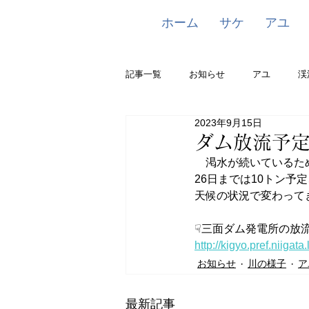
ホーム
サケ
アユ
記事一覧
お知らせ
アユ
渓
2023年9月15日
ダム放流予
　渇水が続いているた
26日までは10トン予
天候の状況で変わって
☟三面ダム発電所の放
http://kigyo.pref.niiga
お知らせ
川の様子
ア
最新記事