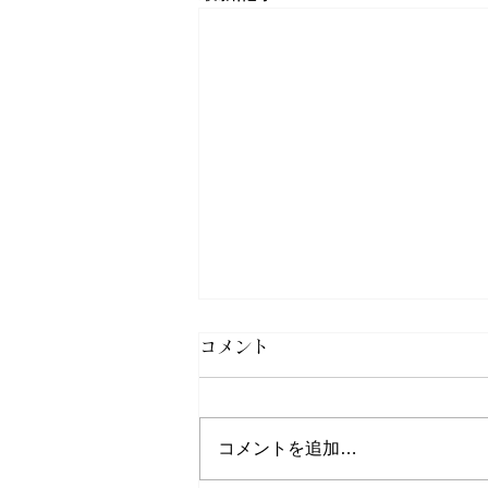
《サクラマス》令和8年釣果
コメント
報告
令和8年7月末最終のサクラマス
コメントを追加…
釣果報告集計結果が出ましたので
更新させていただきました。 ま