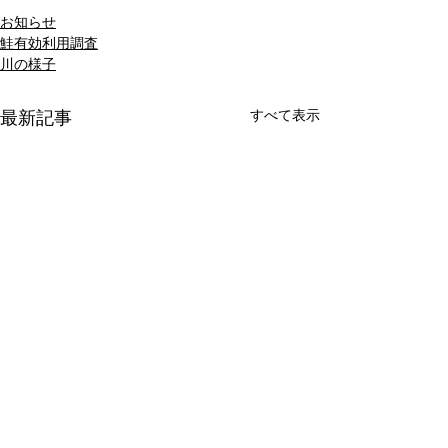
お知らせ
鮭有効利用調査
川の様子
すべて表示
最新記事
《サクラマス》釣果報告