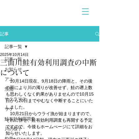
記事
記事一覧
2025年10月14日
記事一覧
三面川鮭有効利用調査の中断
お知らせ
について
アユ
　10月14日現在、9月18日の降雨と、その後
の雨により川の濁りが改善せず、鮭の遡上数
渓流
も思わしくなく釣果がありませんので10月15
サクラマス
日から20日までやむなく中断することにいた
しました。
サケ
　10月21日からウライ漁が始まりますので、
鮭有効利用調査
それに併せ、鮭有効利用調査も再開する予定
ですので、今後もホームぺージにて詳細をお
川の様子
知らせいたします。
釣果