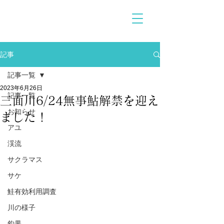
記事
記事一覧
2023年6月26日
記事一覧
三面川6/24無事鮎解禁を迎え
お知らせ
ました！
アユ
渓流
サクラマス
サケ
鮭有効利用調査
川の様子
釣果