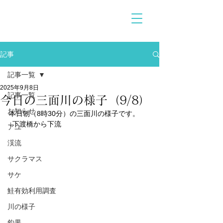
記事
記事一覧
2025年9月8日
記事一覧
今日の三面川の様子（9/8）
お知らせ
本日朝（8時30分）の三面川の様子です。
↓下渡橋から下流
アユ
渓流
サクラマス
サケ
鮭有効利用調査
川の様子
釣果