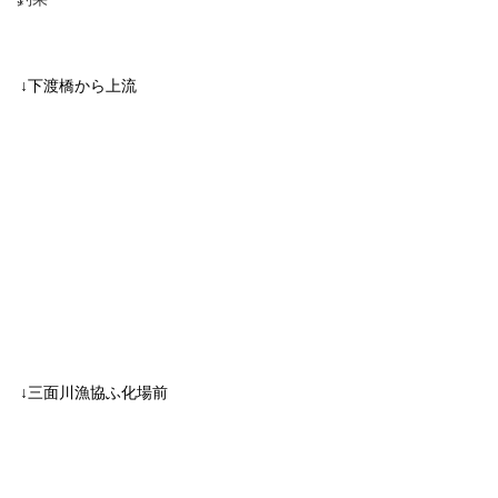
↓下渡橋から上流
↓三面川漁協ふ化場前