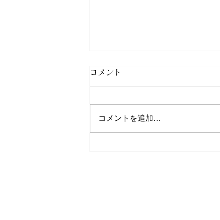
《サクラマス》令和8年釣果
コメント
報告
令和8年7月末最終のサクラマス
コメントを追加…
釣果報告集計結果が出ましたので
更新させていただきました。 ま
だサクラマスゼッケン（承認証含
む）の返却をされていない方は早
急にご返却をお願いいたします。
三面川鮭産