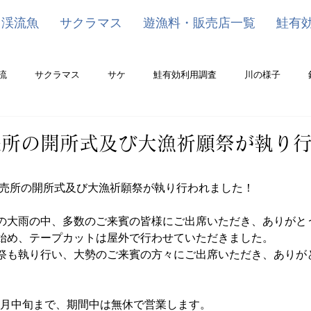
渓流魚
サクラマス
遊漁料・販売店一覧
鮭有
流
サクラマス
サケ
鮭有効利用調査
川の様子
売所の開所式及び大漁祈願祭が執り
工販売所の開所式及び大漁祈願祭が執り行われました！
の大雨の中、多数のご来賓の皆様にご出席いただき、ありがと
始め、テープカットは屋外で行わせていただきました。
祭も執り行い、大勢のご来賓の方々にご出席いただき、ありが
12月中旬まで、期間中は無休で営業します。