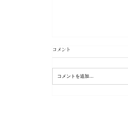
《サクラマス》令和8年釣果
コメント
報告
令和8年7月末最終のサクラマス
コメントを追加…
釣果報告集計結果が出ましたので
更新させていただきました。 ま
だサクラマスゼッケン（承認証含
む）の返却をされていない方は早
急にご返却をお願いいたします。
三面川鮭産