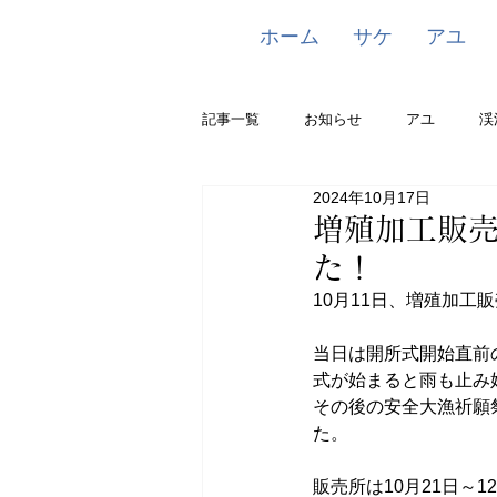
ホーム
サケ
アユ
記事一覧
お知らせ
アユ
渓
2024年10月17日
増殖加工販
た！
10月11日、増殖加
当日は開所式開始直前
式が始まると雨も止み
その後の安全大漁祈願
た。
販売所は10月21日～