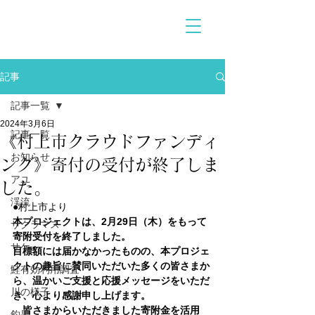
記事
記事一覧
2024年3月6日
記事一覧
《村上市クラウドファンディ
お知らせ
ング》寄付の受付が終了しま
アユ
した。
渓流
●村上市より
本プロジェクトは、2月29日（木）をもって
サクラマス
寄附受付を終了しました。
サケ
目標額には届かなかったものの、本プロジェ
クトの趣旨に賛同いただいた多くの皆さまか
鮭有効利用調査
ら、温かいご支援と応援メッセージをいただ
川の様子
き、心より感謝申し上げます。
　皆さまからいただきました寄附金を活用
釣果