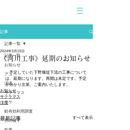
記事
記事一覧
2024年3月15日
記事一覧
《河川工事》延期のお知らせ
お知らせ
　予定していた下野堰堤下流の工事について
アユ
は、延期になります。再開は未定です。予定
渓流
が分かり次第、ご案内いたします。
お知らせ
サクラマス
サクラマス
サケ
渓流
鮭有効利用調査
すべて表示
最新記事
川の様子
釣果