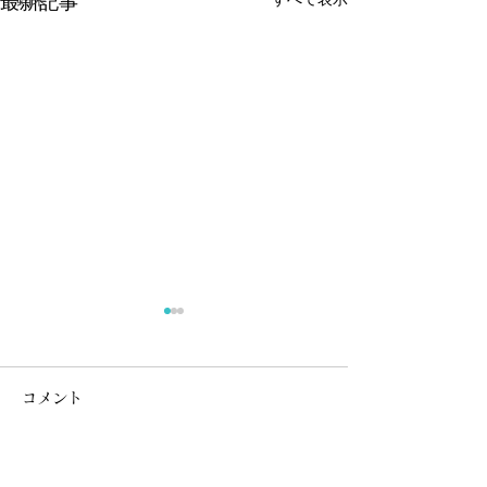
最新記事
《サクラマス》釣果報告
令和8年7月24日現在のサクラ
コメント
マス釣果報告集計結果です。
まだサクラマスゼッケン（承
認証含む）の返却や釣果報告
コメントを追加…