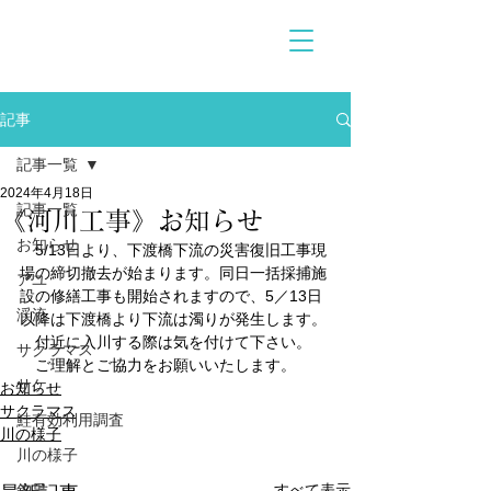
記事
記事一覧
2024年4月18日
記事一覧
《河川工事》お知らせ
お知らせ
　5/13日より、下渡橋下流の災害復旧工事現
場の締切撤去が始まります。同日一括採捕施
アユ
設の修繕工事も開始されますので、5／13日
渓流
以降は下渡橋より下流は濁りが発生します。
　付近に入川する際は気を付けて下さい。
サクラマス
　ご理解とご協力をお願いいたします。
サケ
お知らせ
サクラマス
鮭有効利用調査
川の様子
川の様子
釣果
すべて表示