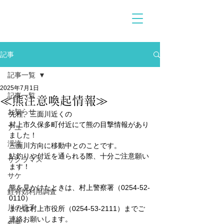
記事
記事一覧
2025年7月1日
記事一覧
≪熊注意喚起情報≫
お知らせ
先程、三面川近くの
村上市久保多町付近にて熊の目撃情報があり
アユ
ました！
渓流
三面川方向に移動中とのことです。
鮎釣りや付近を通られる際、十分ご注意願い
サクラマス
ます！
サケ
熊を見かけたときは、村上警察署（0254-52-
鮭有効利用調査
0110）
川の様子
または村上市役所（0254-53-2111）までご
連絡お願いします。
釣果