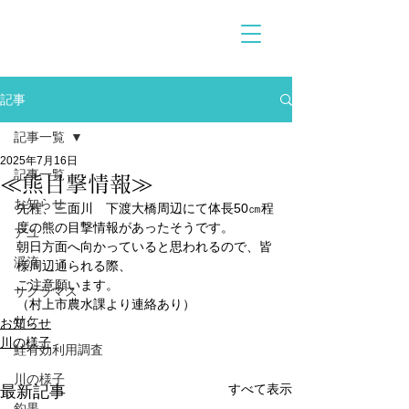
記事
記事一覧
2025年7月16日
記事一覧
≪熊目撃情報≫
お知らせ
先程、三面川　下渡大橋周辺にて体長50㎝程
度の熊の目撃情報があったそうです。
アユ
朝日方面へ向かっていると思われるので、皆
渓流
様周辺通られる際、
ご注意願います。
サクラマス
（村上市農水課より連絡あり）
サケ
お知らせ
川の様子
鮭有効利用調査
川の様子
すべて表示
最新記事
釣果