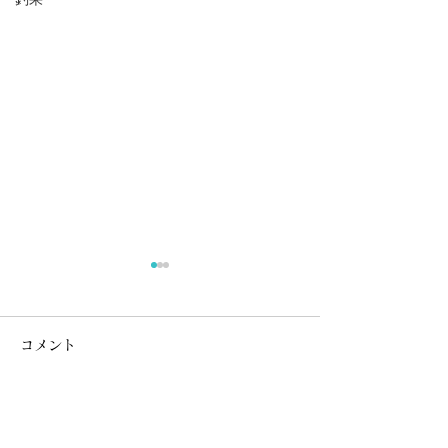
《サクラマス》釣果報告
令和8年7月24日現在のサクラ
コメント
マス釣果報告集計結果です。
まだサクラマスゼッケン（承
認証含む）の返却や釣果報告
コメントを追加…
を出されていない方はお早め
《鮭一括採捕》