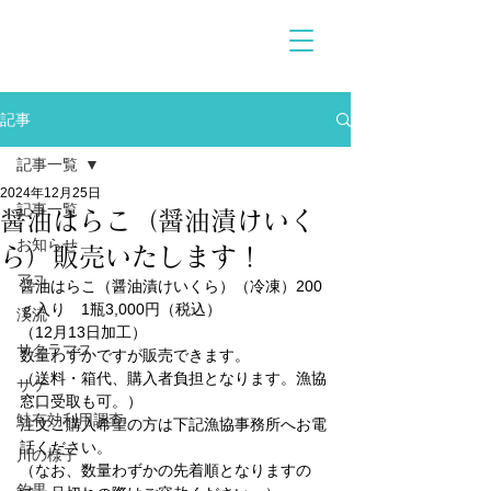
記事
記事一覧
2024年12月25日
記事一覧
醤油はらこ（醤油漬けいく
お知らせ
ら）販売いたします！
アユ
醤油はらこ（醤油漬けいくら）（冷凍）200
ｇ入り　1瓶3,000円（税込）
渓流
（12月13日加工）
サクラマス
数量わずかですが販売できます。
（送料・箱代、購入者負担となります。漁協
サケ
窓口受取も可。）
鮭有効利用調査
注文ご購入希望の方は下記漁協事務所へお電
話ください。
川の様子
（なお、数量わずかの先着順となりますの
釣果