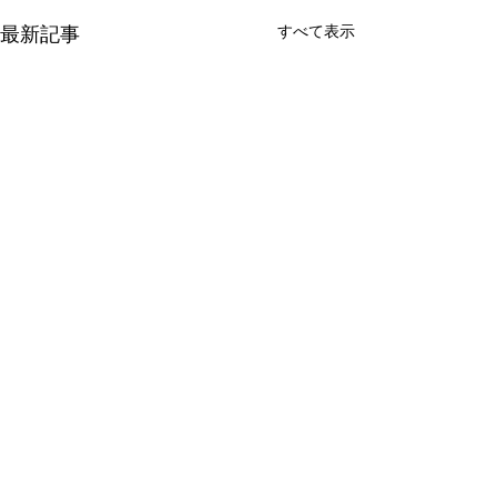
すべて表示
最新記事
お知らせ
【組合員・鮎遊
へ】アユイング
東北電力の電気供給のため、
コメント
ダムの発電量が急に変更にな
ることについて
この度、令和8年度
ることがあります。 川に入る
り専用区以外の併