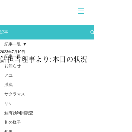
記事
記事一覧
2023年7月10日
記事一覧
鮎担当理事より:本日の状況
お知らせ
アユ
渓流
サクラマス
サケ
鮭有効利用調査
川の様子
釣果