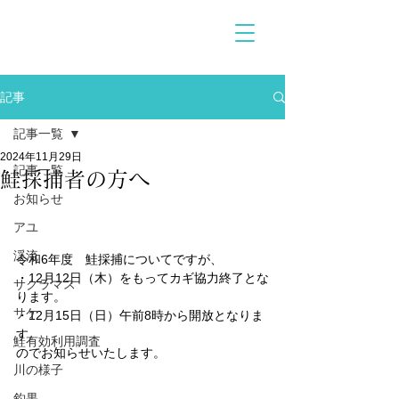
記事
記事一覧
2024年11月29日
記事一覧
鮭採捕者の方へ
お知らせ
アユ
渓流
令和6年度　鮭採捕についてですが、
・12月12日（木）をもってカギ協力終了とな
サクラマス
ります。
サケ
・12月15日（日）午前8時から開放となりま
す。
鮭有効利用調査
のでお知らせいたします。
川の様子
釣果