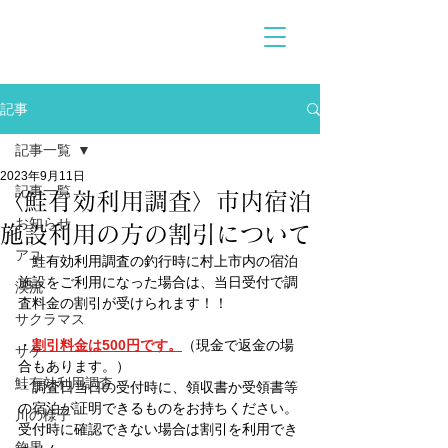
記事
記事一覧
2023年9月11日
記事一覧
〈鮭有効利用調査〉市内宿泊
お知らせ
施設利用の方の割引について
アユ
　鮭有効利用調査の釣行時に村上市内の宿泊
施設をご利用になった場合は、当日受付で調
渓流
査料金の割引が受けられます！！
サクラマス
・
割引料金は500円です。
（現金で返金の場
サケ
合もあります。）
鮭有効利用調査
・調査日当日の受付時に、領収書か受領書等
の宿泊が証明できるものをお持ちください。
川の様子
受付時に確認できない場合は割引を利用でき
釣果