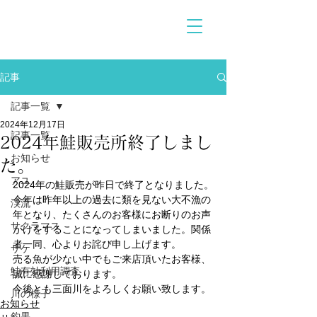
記事
記事一覧
2024年12月17日
記事一覧
2024年鮭販売所終了しまし
お知らせ
た。
アユ
2024年の鮭販売が昨日で終了となりました。
今年は昨年以上の過去に類を見ない大不漁の
渓流
年となり、たくさんのお客様にお断りのお声
サクラマス
がけをすることになってしまいました。関係
者一同、心よりお詫び申し上げます。
サケ
売る魚が少ない中でもご来店頂いたお客様、
鮭有効利用調査
誠に感謝しております。
今後とも三面川をよろしくお願い致します。
川の様子
お知らせ
釣果