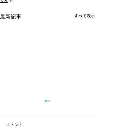
サケ
すべて表示
最新記事
《サクラマス》釣果報告
令和8年7月24日現在のサクラ
コメント
マス釣果報告集計結果です。