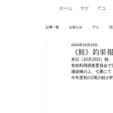
ホーム
サケ
アユ
記事一覧
お知らせ
アユ
渓
2024年10月10日
《鮭》釣果
本日（10月10日）朝、
有効利用調査委員会で
瀬波橋の上、七番にて
今年度初の2尾の鮭が