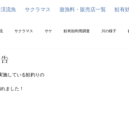
渓流魚
サクラマス
遊漁料・販売店一覧
鮭有
流
サクラマス
サケ
鮭有効利用調査
川の様子
報告
実施している鮭釣りの
釣れました！